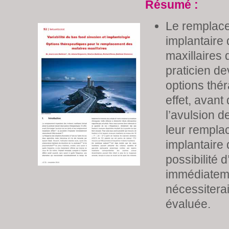
Résumé :
Le remplac
implantaire
maxillaires 
praticien d
options thé
effet, avant
l’avulsion d
leur rempla
implantaire d
possibilité 
immédiatem
nécessiterai
évaluée.