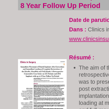
8 Year Follow Up Period
Date de paruti
Dans :
Clinics 
www.clinicsinsu
Résumé :
The aim of t
retrospecti
was to prese
post extrac
implantatio
loading at m