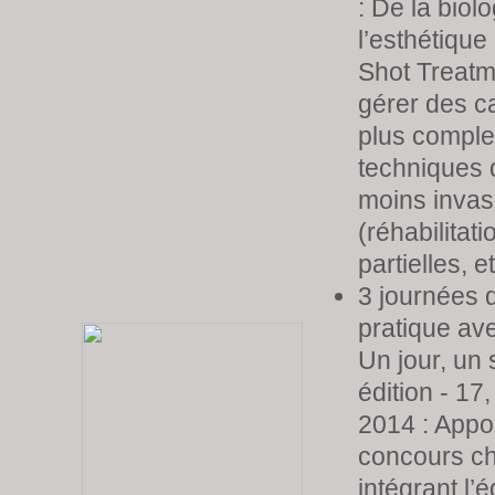
: De la biolo
l’esthétique
Shot Treat
gérer des c
plus compl
techniques 
moins invas
(réhabilitati
partielles, e
3 journées 
pratique ave
Un jour, un 
édition - 17,
2014 : Appo
concours ch
intégrant l’