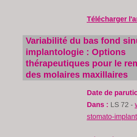
Télécharger l'a
Variabilité du bas fond sin
implantologie : Options
thérapeutiques pour le r
des molaires maxillaires
Date de paruti
Dans :
LS 72 -
stomato-implan