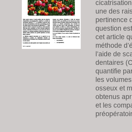
cicatrisation
une des rai
pertinence d
question est
cet article 
méthode d’é
l’aide de s
dentaires (
quantifie p
les volumes 
osseux et 
obtenus aprè
et les compa
préopératoir