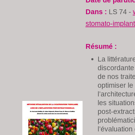
Date de paruti
Dans :
LS 74 -
stomato-implan
Résumé :
La littératur
discordante 
de nos trai
optimiser le
l’architectur
les situatio
post-extract
problématici
l’évaluation 