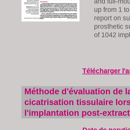
and full-mou
up from 1 to
report on su
prosthetic s
of 1042 impl
Télécharger l'a
Méthode d'évaluation de l
cicatrisation tissulaire lor
l'implantation post-extrac