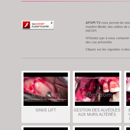
AFOPI TV
vous permet de visio
manière illimité, des vidéos de 
l'AFOPI.
N'hésitez pas à nous contacter 
des cas présentés.
Cliquez sur les vignettes ci-d
SINUS LIFT
GESTION DES ALVÉOLES
AUX MURS ALTÉRÉS