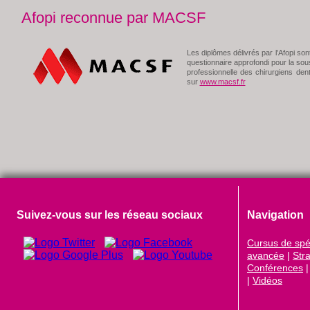
Afopi reconnue par MACSF
Les diplômes délivrés par l’Afopi s
questionnaire approfondi pour la sous
professionnelle des chirurgiens denti
sur
www.macsf.fr
Suivez-vous sur les réseau sociaux
Navigation
Cursus de spéc
avancée
|
Str
Conférences
|
Vidéos