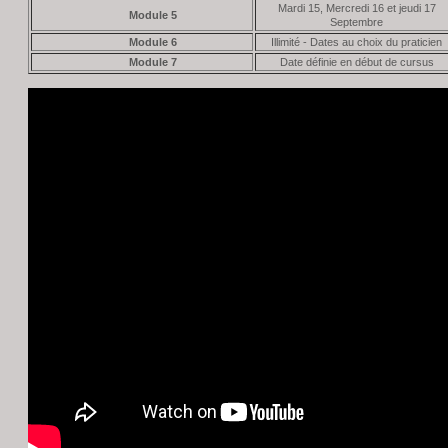
Mardi 15, Mercredi 16 et jeudi 17
Module 5
Septembre
Module 6
Illimité - Dates au choix du praticien
Module 7
Date définie en début de cursus