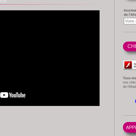
I TV
Inscrive
de l'Afo
CH
Tous le
nos chiru
de l'Afo
APP