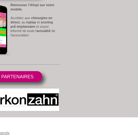
Retrouvez l'Afopi sur votre
mobile.
Accédez aux
chirurgies en
direct
, au
replay
et
scoring
pré-implantaire
et soyez
informé de toute l'
actualité
de
l'association.
 PARTENAIRES
éservés