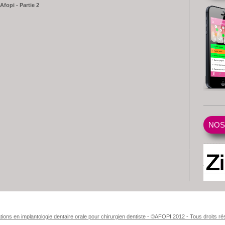
Afopi - Partie 2
NOS
ions en implantologie dentaire orale pour chirurgien dentiste - ©AFOPI 2012 - Tous droits r