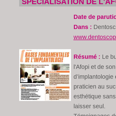
SPECIALISATION DE L'AF
Date de paruti
Dans :
Dentosc
www.dentoscope
Résumé :
Le bu
l'Afopi et de so
d’implantologie
praticien au suc
esthétique sans
laisser seul.