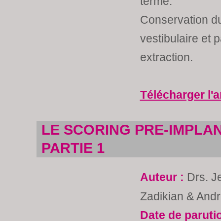
terme.
Conservation du
vestibulaire et 
extraction.
Télécharger l'a
LE SCORING PRE-IMPLAN
PARTIE 1
Auteur :
Drs. J
Zadikian & And
Date de paruti