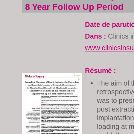
8 Year Follow Up Period
Date de paruti
Dans :
Clinics 
www.clinicsinsu
Résumé :
The aim of t
retrospecti
was to prese
post extrac
implantatio
loading at m