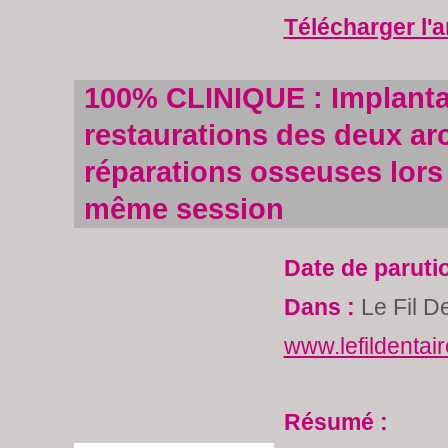
Télécharger l'a
100% CLINIQUE : Implanta
restaurations des deux ar
réparations osseuses lors
même session
Date de paruti
Dans :
Le Fil D
www.lefildentai
Résumé :