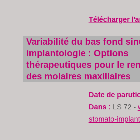
Télécharger l'a
Variabilité du bas fond sin
implantologie : Options
thérapeutiques pour le r
des molaires maxillaires
Date de paruti
Dans :
LS 72 -
stomato-implan