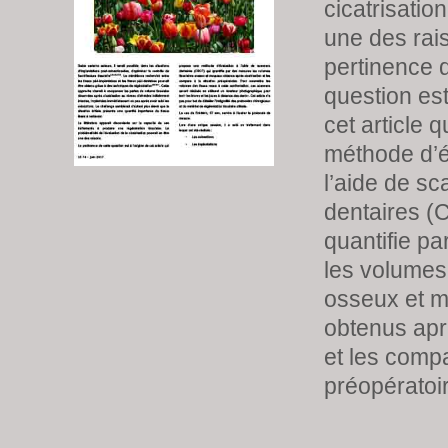
cicatrisation
une des rai
pertinence d
question est
cet article 
méthode d’é
l’aide de s
dentaires (
quantifie p
les volumes 
osseux et 
obtenus aprè
et les compa
préopératoir