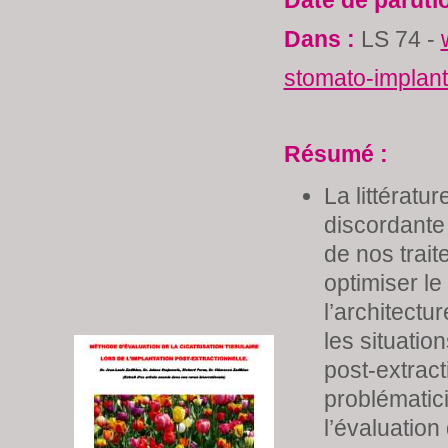
Date de paruti
Dans :
LS 74 -
stomato-implan
Résumé :
La littératur
discordante 
de nos trai
optimiser le
l’architectur
les situatio
post-extract
problématici
l’évaluation 