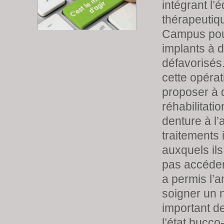
intégrant l’
thérapeutiq
Campus pou
implants à d
défavorisés.
cette opérat
proposer à d
réhabilitatio
denture à l’
traitements 
auxquels ils
pas accéder.
a permis l’
soigner un
important de
l’état bucco-