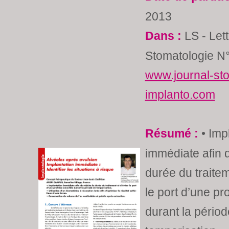
2013
Dans :
LS - Lett
Stomatologie N°
www.journal-st
implanto.com
Résumé :
• Imp
immédiate afin d
durée du traitem
le port d’une p
durant la pério