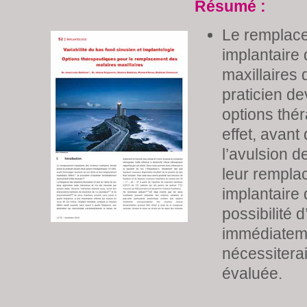
Résumé :
Le remplac
implantaire
maxillaires 
praticien d
options thé
effet, avant
l’avulsion d
leur rempla
implantaire d
possibilité 
immédiatem
nécessiterai
évaluée.