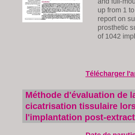
and full-mou
up from 1 to
report on su
prosthetic s
of 1042 impl
Télécharger l'a
Méthode d'évaluation de l
cicatrisation tissulaire lor
l'implantation post-extrac