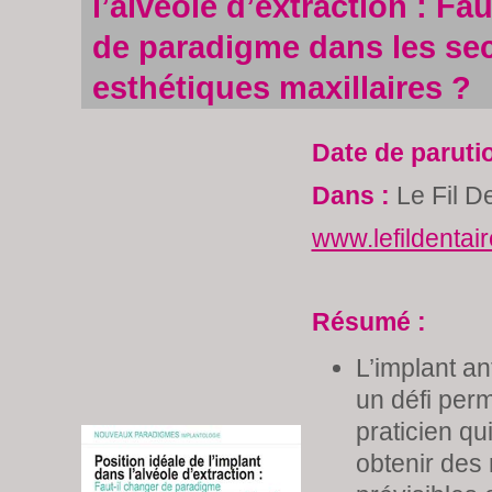
l’alvéole d’extraction : Fa
de paradigme dans les se
esthétiques maxillaires ?
Date de paruti
Dans :
Le Fil D
www.lefildentai
Résumé :
L’implant an
un défi per
praticien qu
obtenir des 