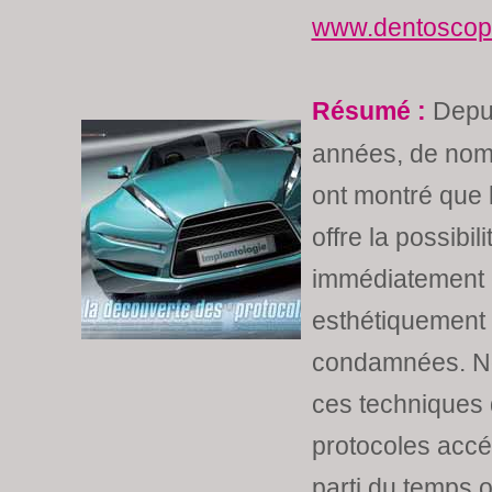
www.dentoscope
Résumé :
Depui
années, de nom
ont montré que l
offre la possibi
immédiatement 
esthétiquement
condamnées. No
ces techniques 
protocoles accél
parti du temps 