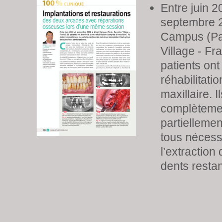
Entre juin 2
septembre 2
Campus (Par
Village - Fr
patients ont
réhabilitati
maxillaire. I
complèteme
partielleme
tous nécessi
l’extraction
dents restan